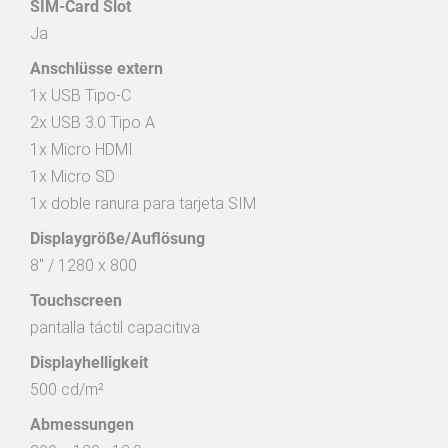
SIM-Card Slot
Ja
Anschlüsse extern
1x USB Tipo-C

2x USB 3.0 Tipo A

1x Micro HDMI

1x Micro SD 

1x doble ranura para tarjeta SIM
Displaygröße/Auflösung
8" / 1280 x 800
Touchscreen
pantalla táctil capacitiva
Displayhelligkeit
500 cd/m²
Abmessungen