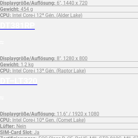
Displaygröße/Auflösung:
6", 1440 x 720
Gewicht:
454 g
CPU:
Intel Core-i 12ª Gén. (Alder Lake)
DT381RP
Displaygröße/Auflösung:
8", 1280 x 800
Gewicht:
1,2 kg
CPU:
Intel Core-i 13ª Gén. (Raptor Lake)
DT–LT320
Displaygröße/Auflösung:
11,6" / 1920 x 1080
CPU:
Intel Core-i 10ª Gen. (Comet Lake)
Lüfter:
Nein
SIM-Card Slot:
Ja