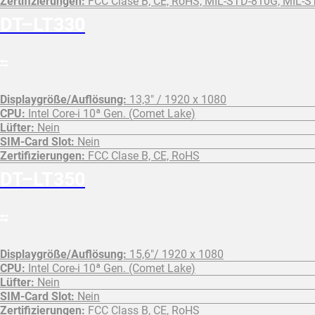
Zertifizierungen:
FCC Clase B, CE, RoHS, MIL-STD-810G, MIL-
DT–LT330
Displaygröße/Auflösung:
13,3" / 1920 x 1080
CPU:
Intel Core-i 10ª Gen. (Comet Lake)
Lüfter:
Nein
SIM-Card Slot:
Nein
Zertifizierungen:
FCC Clase B, CE, RoHS
DT–LT350
Displaygröße/Auflösung:
15,6"/ 1920 x 1080
CPU:
Intel Core-i 10ª Gen. (Comet Lake)
Lüfter:
Nein
SIM-Card Slot:
Nein
Zertifizierungen:
FCC Class B, CE, RoHS