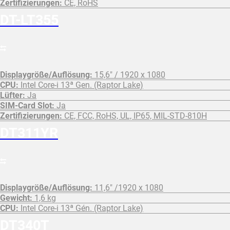
Zertifizierungen:
CE, RoHS
DT-LT355
Displaygröße/Auflösung:
15,6" / 1920 x 1080
CPU:
Intel Core-i 13ª Gen. (Raptor Lake)
Lüfter:
Ja
SIM-Card Slot:
Ja
Zertifizierungen:
CE, FCC, RoHS, UL, IP65, MIL-STD-810H
DT311YR
Displaygröße/Auflösung:
11,6" /1920 x 1080
Gewicht:
1,6 kg
CPU:
Intel Core-i 13ª Gén. (Raptor Lake)
DT340T