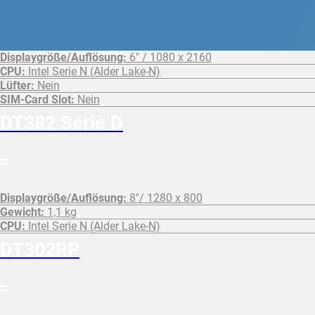
Displaygröße/Auflösung:
6″ / 1080 x 2160
CPU:
Intel Serie N (Alder Lake-N)
Lüfter:
Nein
SIM-Card Slot:
Nein
DT382 Serie D
Displaygröße/Auflösung:
8"/ 1280 x 800
Gewicht:
1,1 kg
CPU:
Intel Serie N (Alder Lake-N)
DT302RP