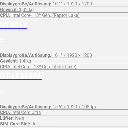
Displaygröße/Auflösung:
10,1" / 1920 x 1200
Gewicht:
1,32 kg
CPU:
Intel Core-i 13ª Gén. (Raptor Lake)
DT301Y
Displaygröße/Auflösung:
10,1" / 1920 x 1200
Gewicht:
1,4 kg
CPU:
Intel Core-i 13ª Gén. (Alder Lake)
DT-LT365PA
Displaygröße/Auflösung:
15,6" / 1920 x 1080px
CPU:
Intel Core Ultra
Lüfter:
Nein
SIM-Card Slot:
Ja