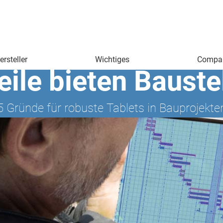
rsteller
Wichtiges
Compa
ile bieten Bauste
5 Gründe für robuste Tablets in Bauprojekte