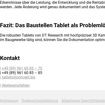
Erkenntnisse über die Leistung, die Entwicklung und die Rentabi
werden. Jede Änderung wird genau dokumentiert und das Syst
Fazit: Das Baustellen Tablet als Problem
Die robusten Tablets von DT Research mit hochpräziser 3D Kame
im Baugewerbe tätig sind, können Sie die Dokumentation optim
Kontakt
| +49 (89) 961 60 85 – 70
| +49 (89) 961 60 85 – 85
| tablets@concept.biz
| Weiterempfehlen
Impressum
Datenschutzerklärung
Allgemeine Geschäftsbed