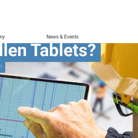
ny
News & Events
llen Tablets?
n