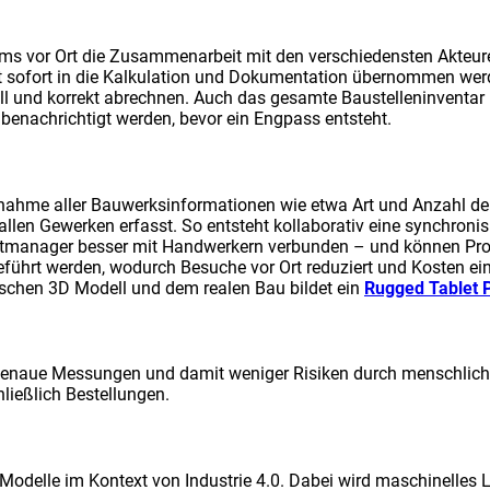
ams vor Ort die Zusammenarbeit mit den verschiedensten Akteur
et sofort in die Kalkulation und Dokumentation übernommen werd
ll und korrekt abrechnen. Auch das gesamte Baustelleninventar 
 benachrichtigt werden, bevor ein Engpass entsteht.
ufnahme aller Bauwerksinformationen wie etwa Art und Anzahl der
len Gewerken erfasst. So entsteht kollaborativ eine synchronis
jektmanager besser mit Handwerkern verbunden – und können Pro
führt werden, wodurch Besuche vor Ort reduziert und Kosten ein
wischen 3D Modell und dem realen Bau bildet ein
Rugged Tablet P
genaue Messungen und damit weniger Risiken durch menschliche 
ließlich Bestellungen.
odelle im Kontext von Industrie 4.0. Dabei wird maschinelles Le