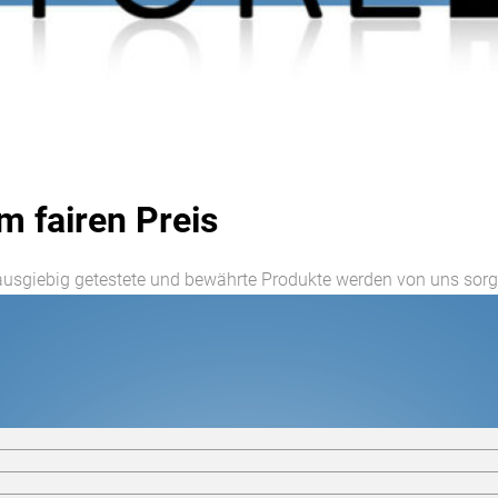
m fairen Preis
ausgiebig getestete und bewährte Produkte werden von uns sor