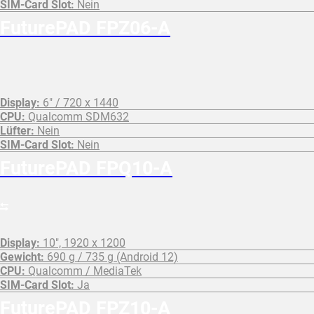
SIM-Card Slot:
Nein
FuturePAD FPZ06-A
Display:
6" / 720 x 1440
CPU:
Qualcomm SDM632
Lüfter:
Nein
SIM-Card Slot:
Nein
FuturePAD FPQ10-A
Display:
10", 1920 x 1200
Gewicht:
690 g / 735 g (Android 12)
CPU:
Qualcomm / MediaTek
SIM-Card Slot:
Ja
FuturePAD FPZ10-A