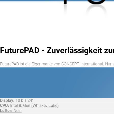
FuturePAD - Zuverlässigkeit zu
FuturePAD ist die Eigenmarke von CONCEPT International. Nur 
FuturePAD FPPC
Display:
10 bis 24"
CPU:
Intel 8. Gen (Whiskey Lake)
Lüfter:
Nein