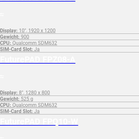
Display:
10", 1920 x 1200
Gewicht:
900
CPU:
Qualcomm SDM632
SIM-Card Slot:
Ja
FuturePAD FPZ08-A
Display:
8", 1280 x 800
Gewicht:
525 g
CPU:
Qualcomm SDM632
SIM-Card Slot:
Ja
FuturePAD FPQ10-W