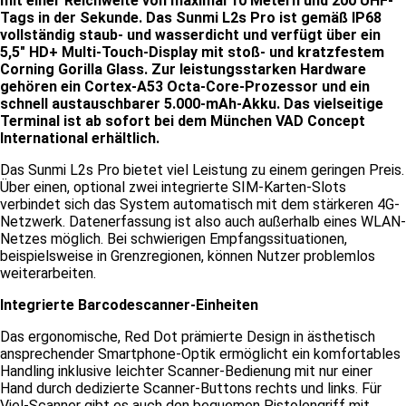
mit einer Reichweite von maximal 10 Metern und 200 UHF-
Tags in der Sekunde. Das Sunmi L2s Pro ist gemäß IP68
vollständig staub- und wasserdicht und verfügt über ein
5,5″ HD+ Multi-Touch-Display mit stoß- und kratzfestem
Corning Gorilla Glass. Zur leistungsstarken Hardware
gehören ein Cortex-A53 Octa-Core-Prozessor und ein
schnell austauschbarer 5.000-mAh-Akku. Das vielseitige
Terminal ist ab sofort bei dem München VAD Concept
International erhältlich.
Das Sunmi L2s Pro bietet viel Leistung zu einem geringen Preis.
Über einen, optional zwei integrierte SIM-Karten-Slots
verbindet sich das System automatisch mit dem stärkeren 4G-
Netzwerk. Datenerfassung ist also auch außerhalb eines WLAN-
Netzes möglich. Bei schwierigen Empfangssituationen,
beispielsweise in Grenzregionen, können Nutzer problemlos
weiterarbeiten.
Integrierte Barcodescanner-Einheiten
Das ergonomische, Red Dot prämierte Design in ästhetisch
ansprechender Smartphone-Optik ermöglicht ein komfortables
Handling inklusive leichter Scanner-Bedienung mit nur einer
Hand durch dedizierte Scanner-Buttons rechts und links. Für
Viel-Scanner gibt es auch den bequemen Pistolengriff mit