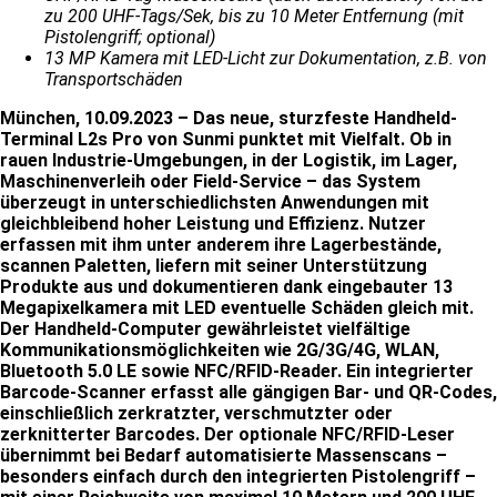
zu 200 UHF-Tags/Sek, bis zu 10 Meter Entfernung (mit
Pistolengriff; optional)
13 MP Kamera mit LED-Licht zur Dokumentation, z.B. von
Transportschäden
München, 10.09.2023 – Das neue, sturzfeste Handheld-
Terminal L2s Pro von Sunmi punktet mit Vielfalt. Ob in
rauen Industrie-Umgebungen, in der Logistik, im Lager,
Maschinenverleih oder Field-Service – das System
überzeugt in unterschiedlichsten Anwendungen mit
gleichbleibend hoher Leistung und Effizienz. Nutzer
erfassen mit ihm unter anderem ihre Lagerbestände,
scannen Paletten, liefern mit seiner Unterstützung
Produkte aus und dokumentieren dank eingebauter 13
Megapixelkamera mit LED eventuelle Schäden gleich mit.
Der Handheld-Computer gewährleistet vielfältige
Kommunikationsmöglichkeiten wie 2G/3G/4G, WLAN,
Bluetooth 5.0 LE sowie NFC/RFID-Reader. Ein integrierter
Barcode-Scanner erfasst alle gängigen Bar- und QR-Codes,
einschließlich zerkratzter, verschmutzter oder
zerknitterter Barcodes. Der optionale NFC/RFID-Leser
übernimmt bei Bedarf automatisierte Massenscans –
besonders einfach durch den integrierten Pistolengriff –