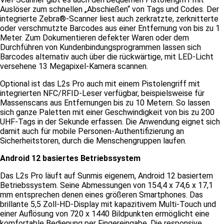
Auslöser zum schnellen „Abschießen“ von Tags und Codes. Der
integrierte Zebra®-Scanner liest auch zerkratzte, zerknitterte
oder verschmutzte Barcodes aus einer Entfernung von bis zu 1
Meter. Zum Dokumentieren defekter Waren oder dem
Durchführen von Kundenbindungsprogrammen lassen sich
Barcodes alternativ auch über die rückwärtige, mit LED-Licht
versehene 13 Megapixel-Kamera scannen.
Optional ist das L2s Pro auch mit einem Pistolengriff mit
integrierten NFC/RFID-Leser verfügbar, beispielsweise für
Massenscans aus Entfernungen bis zu 10 Metern. So lassen
sich ganze Paletten mit einer Geschwindigkeit von bis zu 200
UHF-Tags in der Sekunde erfassen. Die Anwendung eignet sich
damit auch für mobile Personen-Authentifizierung an
Sicherheitstoren, durch die Menschengruppen laufen.
Android 12 basiertes Betriebssystem
Das L2s Pro läuft auf Sunmis eigenem, Android 12 basiertem
Betriebssystem. Seine Abmessungen von 154,4 x 74,6 x 17,1
mm entsprechen denen eines größeren Smartphones. Das
brillante 5,5 Zoll-HD-Display mit kapazitivem Multi-Touch und
einer Auflösung von 720 x 1440 Bildpunkten ermöglicht eine
komfortable Bedienung per Fingereingabe. Die responsive